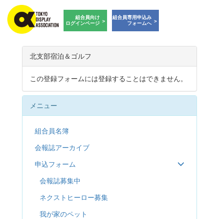
組合員向け
組合員専用申込み
ログインページ
フォームへ
T
o
北支部宿泊＆ゴルフ
g
g
この登録フォームには登録することはできません。
l
e
n
メニュー
a
v
i
組合員名簿
g
会報誌アーカイブ
a
t
申込フォーム
i
o
会報誌募集中
n
ネクストヒーロー募集
我が家のペット