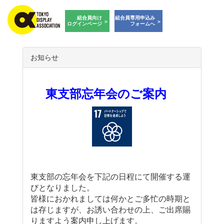
組合員向け
組合員専用申込み
ログインページ
フォームへ
T
o
お知らせ
g
g
l
東支部忘年会のご案内
e
n
a
v
i
g
a
t
i
東支部の忘年会を下記の日程にて開催する運
o
びとなりました。
n
皆様におかれましては何かとご多忙の時期と
は存じますが、お誘い合わせの上、
ご出席賜
りますよう案内申し上げます。