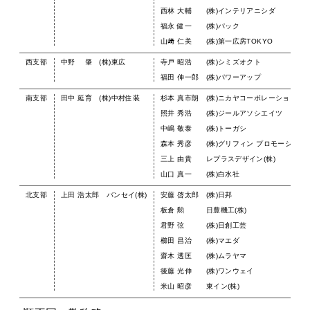
西林 大輔 (株)インテリアニシダ
福永 健一 (株)パック
山﨑 仁美 (株)第一広房TOKYO
西支部
中野 肇 (株)東広
寺戸 昭浩 (株)シミズオクト
福田 伸一郎 (株)パワーアップ
南支部
田中 延育 (株)中村住装
杉本 真市朗 (株)ニカヤコーポレーション
照井 秀浩 (株)ジールアソシエイツ
中嶋 敬泰 (株)トーガシ
森本 秀彦 (株)グリフィン プロモーション
三上 由貴 レプラスデザイン(株)
山口 真一 (株)白水社
北支部
上田 浩太郎 バンセイ(株)
安藤 啓太郎 (株)日邦
板倉 勲 日豊機工(株)
君野 弦 (株)日創工芸
櫛田 昌治 (株)マエダ
齋木 透匡 (株)ムラヤマ
後藤 光伸 (株)ワンウェイ
米山 昭彦 東イン(株)