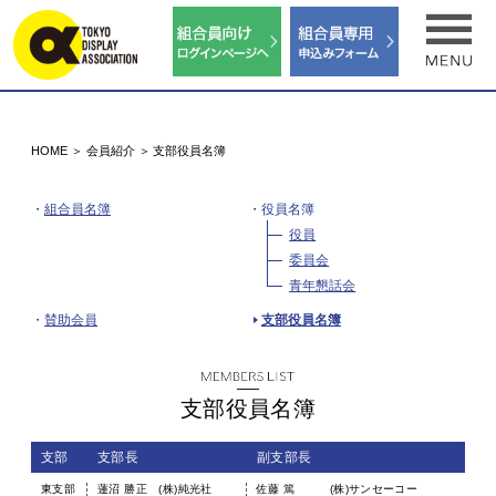
HOME
会員紹介
支部役員名簿
組合員名簿
役員名簿
役員
委員会
青年懇話会
賛助会員
支部役員名簿
支部役員名簿
支部
支部長
副支部長
東支部
蓮沼 勝正 (株)純光社
佐藤 篤 (株)サンセーコー